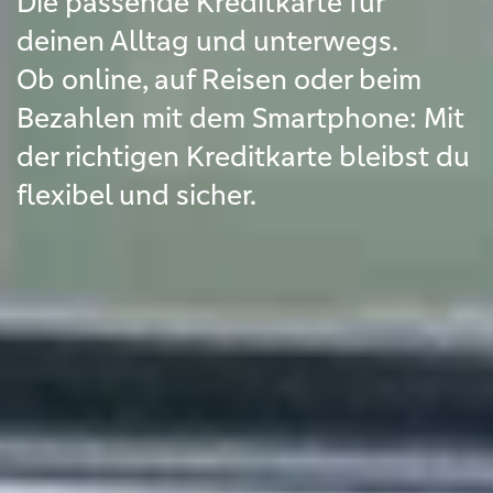
Die passende Kreditkarte für
deinen Alltag und unterwegs.
Ob online, auf Reisen oder beim
Bezahlen mit dem Smartphone: Mit
der richtigen Kreditkarte bleibst du
flexibel und sicher.